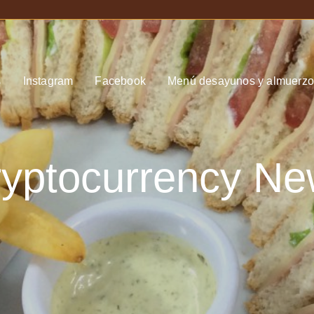
s
Instagram
Facebook
Menú desayunos y almuerzo
yptocurrency N