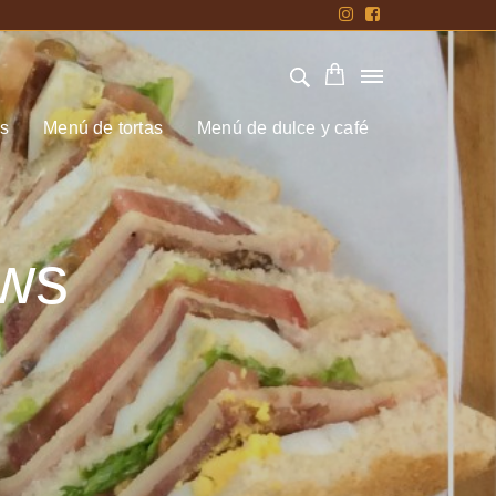
s
Menú de tortas
Menú de dulce y café
ews